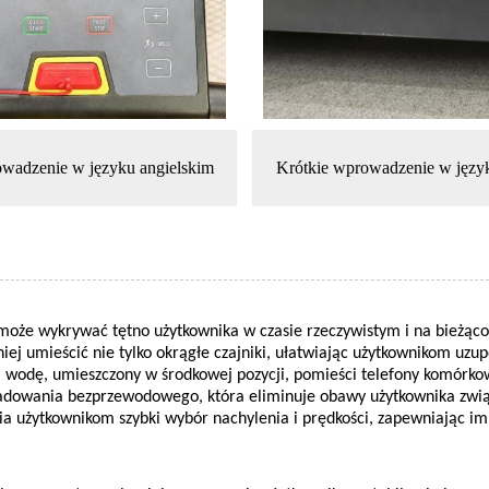
owadzenie w języku angielskim
Krótkie wprowadzenie w język
oże wykrywać tętno użytkownika w czasie rzeczywistym i na bieżąco
iej umieścić nie tylko okrągłe czajniki, ułatwiając użytkownikom uzupe
 wodę, umieszczony w środkowej pozycji, pomieści telefony komórkowe
 ładowania bezprzewodowego, która eliminuje obawy użytkownika zwią
ia użytkownikom szybki wybór nachylenia i prędkości, zapewniając i