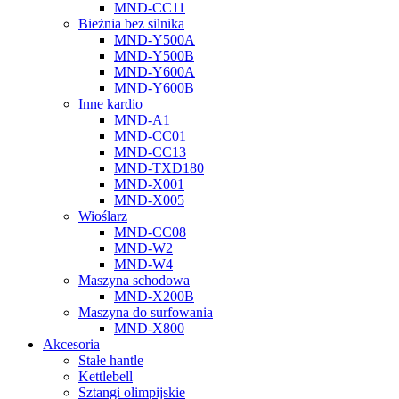
MND-CC11
Bieżnia bez silnika
MND-Y500A
MND-Y500B
MND-Y600A
MND-Y600B
Inne kardio
MND-A1
MND-CC01
MND-CC13
MND-TXD180
MND-X001
MND-X005
Wioślarz
MND-CC08
MND-W2
MND-W4
Maszyna schodowa
MND-X200B
Maszyna do surfowania
MND-X800
Akcesoria
Stałe hantle
Kettlebell
Sztangi olimpijskie