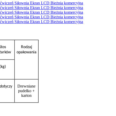
Stos
Rodzaj
żarków
opakowania
(kg)
Drewniane
dotyczy
pudełko +
karton