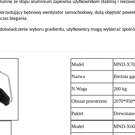
 kolumnę ze stopu aluminium zapewnia użytkownikom stabilną i niezaw
orzystujący bębnowy wentylator samochodowy, dużą objętość powietrz
czas biegania.
 doświadczenie wyboru gradientu, użytkownicy mogą wybierać spośród
Model
MND-X70
Nazwa
Bieżnia gą
N.Waga
260 kg
Obszar przestrzeni
2070*950
Pakiet
Drewniane 
Model
MND-X60