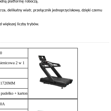
odną platformę roboczą.
a, delikatny wiatr, przełącznik jednoprzyciskowy, dzięki czemu
 większej liczby trybów.
0
sienicowa 2 w 1
*1720MM
pudełko + karton
0A