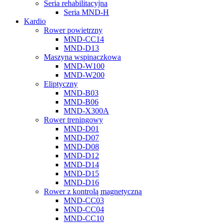
Seria rehabilitacyjna
Seria MND-H
Kardio
Rower powietrzny
MND-CC14
MND-D13
Maszyna wspinaczkowa
MND-W100
MND-W200
Eliptyczny
MND-B03
MND-B06
MND-X300A
Rower treningowy
MND-D01
MND-D07
MND-D08
MND-D12
MND-D14
MND-D15
MND-D16
Rower z kontrolą magnetyczną
MND-CC03
MND-CC04
MND-CC10