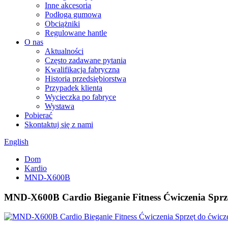
Inne akcesoria
Podłoga gumowa
Obciążniki
Regulowane hantle
O nas
Aktualności
Często zadawane pytania
Kwalifikacja fabryczna
Historia przedsiębiorstwa
Przypadek klienta
Wycieczka po fabryce
Wystawa
Pobierać
Skontaktuj się z nami
English
Dom
Kardio
MND-X600B
MND-X600B Cardio Bieganie Fitness Ćwiczenia Sprz