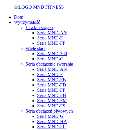
Dom
Wytrzymałość
Ławki i stojaki
Seria MND-AN
Seria MND-F
Seria MND-FF
Wiele stacji
Seria MND-360
Seria MND-C
Seria obciążenia sworznia
Seria MND-AN
Seria MND-F
Seria MND-FB
Seria MND-FD
Seria MND-FF
Seria MND-FH
Seria MND-FM
Seria MND-FS
Seria obciążeń płytowych
Seria MND-G
Seria MND-HA
Seria MND-PL