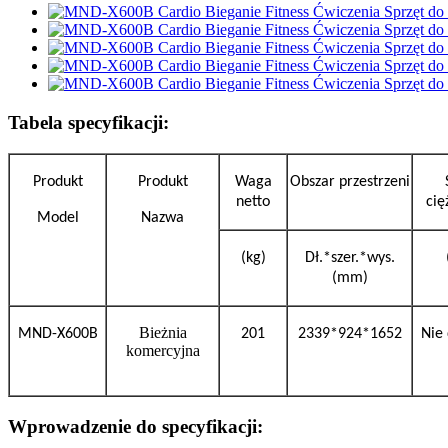
Tabela specyfikacji:
Produkt
Produkt
Waga
Obszar przestrzeni
netto
cię
Model
Nazwa
(kg)
Dł.*szer.*wys.
(mm)
Bieżnia
MND-X600B
201
2339*924*1652
Nie 
komercyjna
Wprowadzenie do specyfikacji: