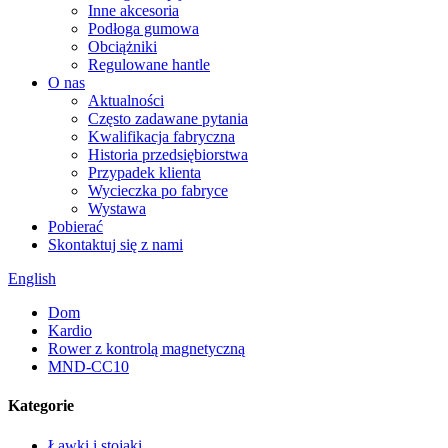
Inne akcesoria
Podłoga gumowa
Obciążniki
Regulowane hantle
O nas
Aktualności
Często zadawane pytania
Kwalifikacja fabryczna
Historia przedsiębiorstwa
Przypadek klienta
Wycieczka po fabryce
Wystawa
Pobierać
Skontaktuj się z nami
English
Dom
Kardio
Rower z kontrolą magnetyczną
MND-CC10
Kategorie
Ławki i stojaki