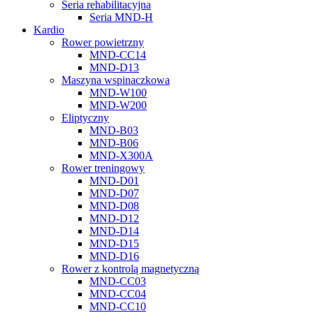
Seria rehabilitacyjna
Seria MND-H
Kardio
Rower powietrzny
MND-CC14
MND-D13
Maszyna wspinaczkowa
MND-W100
MND-W200
Eliptyczny
MND-B03
MND-B06
MND-X300A
Rower treningowy
MND-D01
MND-D07
MND-D08
MND-D12
MND-D14
MND-D15
MND-D16
Rower z kontrolą magnetyczną
MND-CC03
MND-CC04
MND-CC10