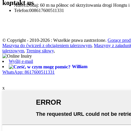
kontakt
us
Adres:
Dodaj: 60 m na północ od skrzyżowania drogi Hongtu i 
Telefon:
008617600511331
© Copyright - 2010-2026 : Wszelkie prawa zastrzeżone.
Gorące prod
Maszyna do ćwiczeń z obciążeniem talerzowym
,
Maszyny z załadun
talerzowym
,
Trening siłowy
,
Wyślij e-mail
William
WhatsApp: 8617600511331
x