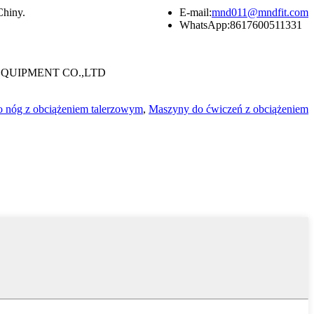
Chiny.
E-mail:
mnd011@mndfit.com
WhatsApp:
8617600511331
QUIPMENT CO.,LTD
o nóg z obciążeniem talerzowym
,
Maszyny do ćwiczeń z obciążeniem