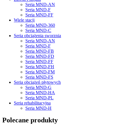
Seria MND-AN
Seria MND-F
Seria MND-FF
Wiele stacji
Seria MND-360
Seria MND-C
Seria obciążenia sworznia
Seria MND-AN
Seria MND-F
Seria MND-FB
Seria MND-FD
Seria MND-FF
Seria MND-FH
Seria MND-FM
Seria MND-FS
Seria obciążeń płytowych
Seria MND-G
Seria MND-HA
Seria MND-PL
Seria rehabilitacyjna
Seria MND-H
Polecane produkty