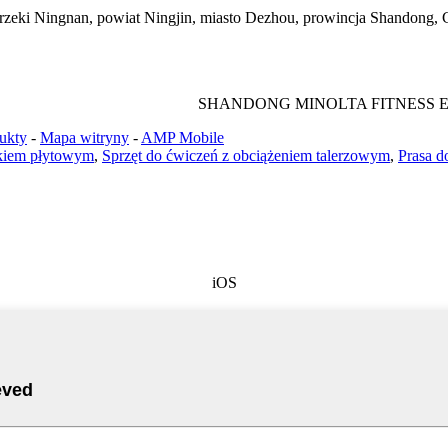
rzeki Ningnan, powiat Ningjin, miasto Dezhou, prowincja Shandong, 
SHANDONG MINOLTA FITNESS E
ukty
-
Mapa witryny
-
AMP Mobile
kiem płytowym
,
Sprzęt do ćwiczeń z obciążeniem talerzowym
,
Prasa d
iOS