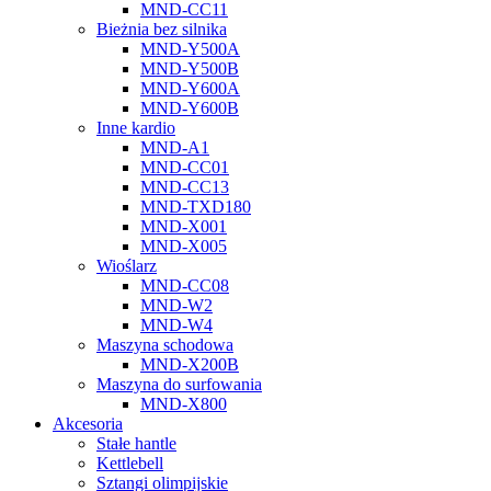
MND-CC11
Bieżnia bez silnika
MND-Y500A
MND-Y500B
MND-Y600A
MND-Y600B
Inne kardio
MND-A1
MND-CC01
MND-CC13
MND-TXD180
MND-X001
MND-X005
Wioślarz
MND-CC08
MND-W2
MND-W4
Maszyna schodowa
MND-X200B
Maszyna do surfowania
MND-X800
Akcesoria
Stałe hantle
Kettlebell
Sztangi olimpijskie