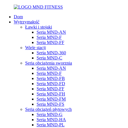
Dom
Wytrzymałość
Ławki i stojaki
Seria MND-AN
Seria MND-F
Seria MND-FF
Wiele stacji
Seria MND-360
Seria MND-C
Seria obciążenia sworznia
Seria MND-AN
Seria MND-F
Seria MND-FB
Seria MND-FD
Seria MND-FF
Seria MND-FH
Seria MND-FM
Seria MND-FS
Seria obciążeń płytowych
Seria MND-G
Seria MND-HA
Seria MND-PL