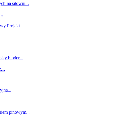
..
..