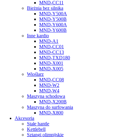
MND-CC11
Bieżnia bez silnika
MND-Y500A
MND-Y500B
MND-Y600A
MND-Y600B
Inne kardio
MND-A1
MND-CC01
MND-CC13
MND-TXD180
MND-X001
MND-X005
Wioślarz
MND-CC08
MND-W2
MND-W4
Maszyna schodowa
MND-X200B
Maszyna do surfowania
MND-X800
Akcesoria
Stałe hantle
Kettlebell
Sztangi olimpijskie