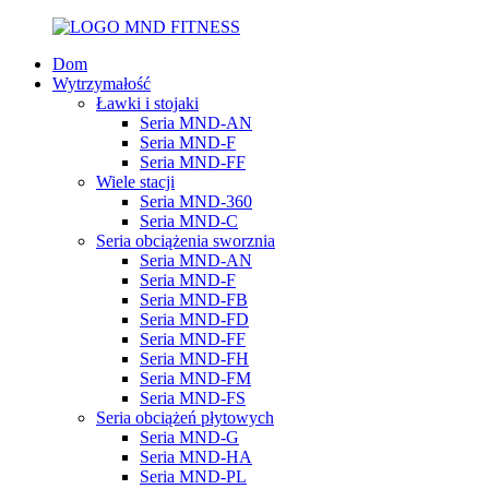
Dom
Wytrzymałość
Ławki i stojaki
Seria MND-AN
Seria MND-F
Seria MND-FF
Wiele stacji
Seria MND-360
Seria MND-C
Seria obciążenia sworznia
Seria MND-AN
Seria MND-F
Seria MND-FB
Seria MND-FD
Seria MND-FF
Seria MND-FH
Seria MND-FM
Seria MND-FS
Seria obciążeń płytowych
Seria MND-G
Seria MND-HA
Seria MND-PL