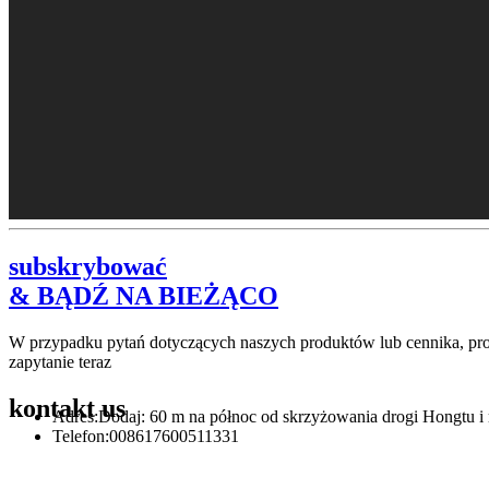
subskrybować
& BĄDŹ NA BIEŻĄCO
W przypadku pytań dotyczących naszych produktów lub cennika, pros
zapytanie teraz
kontakt
us
Adres:
Dodaj: 60 m na północ od skrzyżowania drogi Hongtu i 
Telefon:
008617600511331