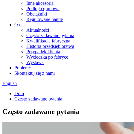
Inne akcesoria
Podłoga gumowa
Obciążniki
Regulowane hantle
O nas
Aktualności
Często zadawane pytania
Kwalifikacja fabryczna
Historia przedsiębiorstwa
Przypadek klienta
Wycieczka po fabryce
Wystawa
Pobierać
Skontaktuj się z nami
English
Dom
Często zadawane pytania
Często zadawane pytania