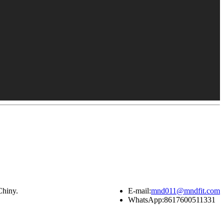
Chiny.
E-mail:
mnd011@mndfit.com
WhatsApp:
8617600511331