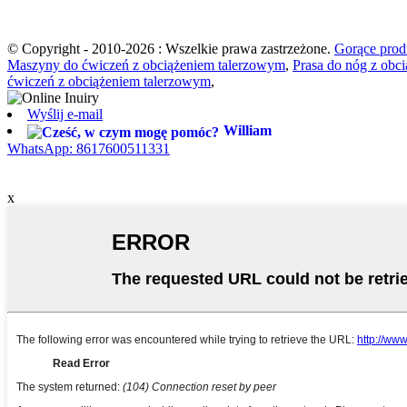
© Copyright - 2010-2026 : Wszelkie prawa zastrzeżone.
Gorące prod
Maszyny do ćwiczeń z obciążeniem talerzowym
,
Prasa do nóg z obc
ćwiczeń z obciążeniem talerzowym
,
Wyślij e-mail
William
WhatsApp: 8617600511331
x