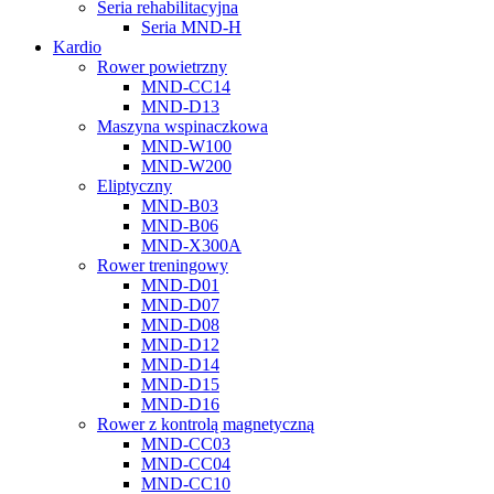
Seria rehabilitacyjna
Seria MND-H
Kardio
Rower powietrzny
MND-CC14
MND-D13
Maszyna wspinaczkowa
MND-W100
MND-W200
Eliptyczny
MND-B03
MND-B06
MND-X300A
Rower treningowy
MND-D01
MND-D07
MND-D08
MND-D12
MND-D14
MND-D15
MND-D16
Rower z kontrolą magnetyczną
MND-CC03
MND-CC04
MND-CC10