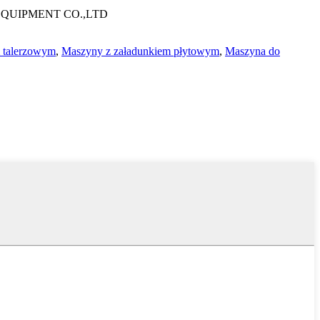
QUIPMENT CO.,LTD
m talerzowym
,
Maszyny z załadunkiem płytowym
,
Maszyna do