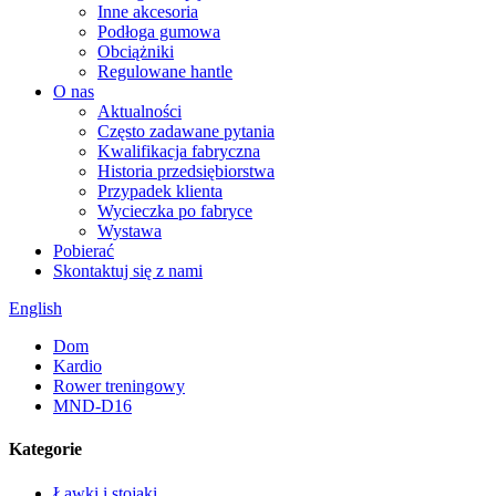
Inne akcesoria
Podłoga gumowa
Obciążniki
Regulowane hantle
O nas
Aktualności
Często zadawane pytania
Kwalifikacja fabryczna
Historia przedsiębiorstwa
Przypadek klienta
Wycieczka po fabryce
Wystawa
Pobierać
Skontaktuj się z nami
English
Dom
Kardio
Rower treningowy
MND-D16
Kategorie
Ławki i stojaki