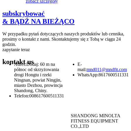
zobacz szczegóły
subskrybować
& BĄDŹ NA BIEŻĄCO
W przypadku pytań dotyczących naszych produktów lub cennika,
prosimy o kontakt z nami. Skontaktujemy się z Tobą w ciągu 24
godzin.
zapytanie teraz
kontakt
us
Adres:
Dodaj: 60 m na
E-
północ od skrzyżowania
mail:
mnd011@mndfit.com
drogi Hongtu i rzeki
WhatsApp:
8617600511331
Ningnan, powiat Ningjin,
miasto Dezhou, prowincja
Shandong, Chiny.
Telefon:
008617600511331
SHANDONG MINOLTA
FITNESS EQUIPMENT
CO.,LTD