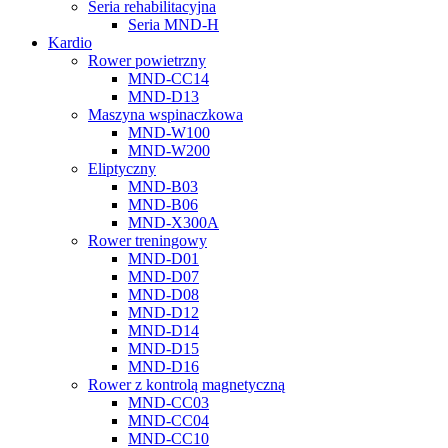
Seria rehabilitacyjna
Seria MND-H
Kardio
Rower powietrzny
MND-CC14
MND-D13
Maszyna wspinaczkowa
MND-W100
MND-W200
Eliptyczny
MND-B03
MND-B06
MND-X300A
Rower treningowy
MND-D01
MND-D07
MND-D08
MND-D12
MND-D14
MND-D15
MND-D16
Rower z kontrolą magnetyczną
MND-CC03
MND-CC04
MND-CC10