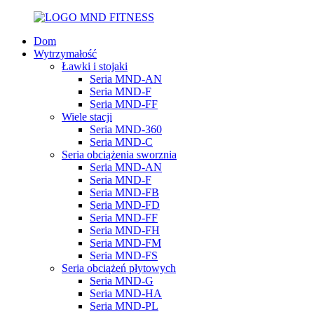
Dom
Wytrzymałość
Ławki i stojaki
Seria MND-AN
Seria MND-F
Seria MND-FF
Wiele stacji
Seria MND-360
Seria MND-C
Seria obciążenia sworznia
Seria MND-AN
Seria MND-F
Seria MND-FB
Seria MND-FD
Seria MND-FF
Seria MND-FH
Seria MND-FM
Seria MND-FS
Seria obciążeń płytowych
Seria MND-G
Seria MND-HA
Seria MND-PL