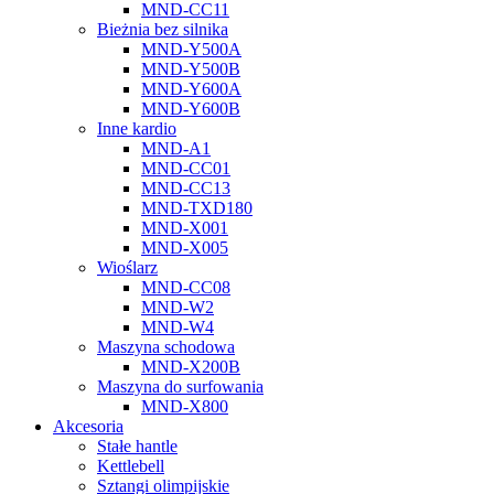
MND-CC11
Bieżnia bez silnika
MND-Y500A
MND-Y500B
MND-Y600A
MND-Y600B
Inne kardio
MND-A1
MND-CC01
MND-CC13
MND-TXD180
MND-X001
MND-X005
Wioślarz
MND-CC08
MND-W2
MND-W4
Maszyna schodowa
MND-X200B
Maszyna do surfowania
MND-X800
Akcesoria
Stałe hantle
Kettlebell
Sztangi olimpijskie