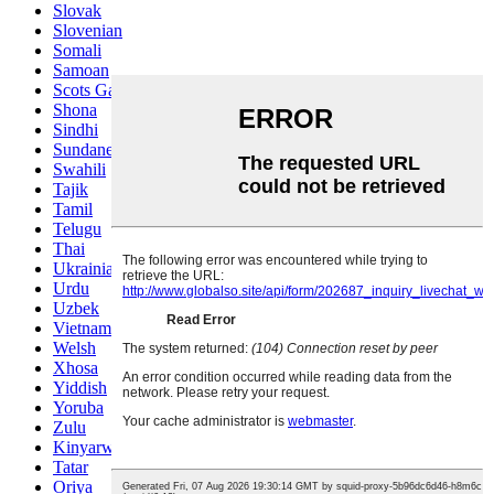
Slovak
Slovenian
Somali
Samoan
Scots Gaelic
Shona
Sindhi
Sundanese
Swahili
Tajik
Tamil
Telugu
Thai
Ukrainian
Urdu
Uzbek
Vietnamese
Welsh
Xhosa
Yiddish
Yoruba
Zulu
Kinyarwanda
Tatar
Oriya