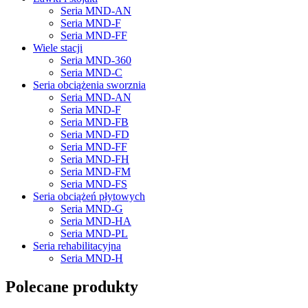
Seria MND-AN
Seria MND-F
Seria MND-FF
Wiele stacji
Seria MND-360
Seria MND-C
Seria obciążenia sworznia
Seria MND-AN
Seria MND-F
Seria MND-FB
Seria MND-FD
Seria MND-FF
Seria MND-FH
Seria MND-FM
Seria MND-FS
Seria obciążeń płytowych
Seria MND-G
Seria MND-HA
Seria MND-PL
Seria rehabilitacyjna
Seria MND-H
Polecane produkty