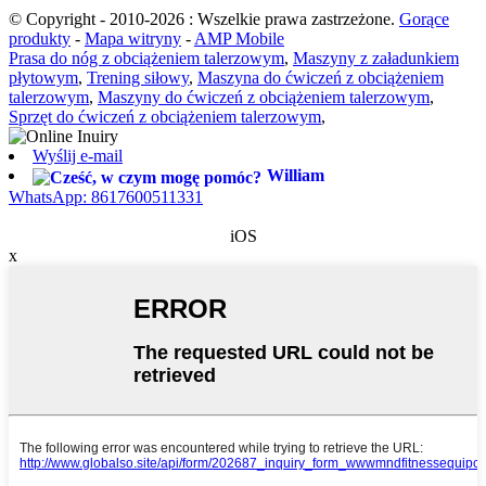
© Copyright - 2010-2026 : Wszelkie prawa zastrzeżone.
Gorące
produkty
-
Mapa witryny
-
AMP Mobile
Prasa do nóg z obciążeniem talerzowym
,
Maszyny z załadunkiem
płytowym
,
Trening siłowy
,
Maszyna do ćwiczeń z obciążeniem
talerzowym
,
Maszyny do ćwiczeń z obciążeniem talerzowym
,
Sprzęt do ćwiczeń z obciążeniem talerzowym
,
Wyślij e-mail
William
WhatsApp: 8617600511331
iOS
x