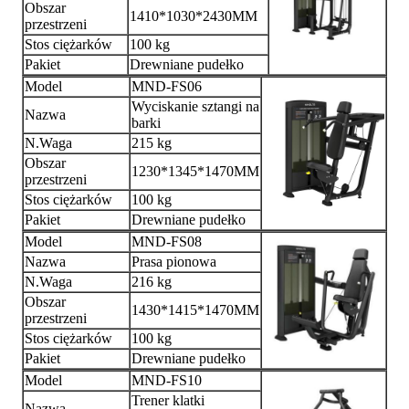
Obszar
1410*1030*2430MM
przestrzeni
Stos ciężarków
100 kg
Pakiet
Drewniane pudełko
Model
MND-FS06
Wyciskanie sztangi na
Nazwa
barki
N.Waga
215 kg
Obszar
1230*1345*1470MM
przestrzeni
Stos ciężarków
100 kg
Pakiet
Drewniane pudełko
Model
MND-FS08
Nazwa
Prasa pionowa
N.Waga
216 kg
Obszar
1430*1415*1470MM
przestrzeni
Stos ciężarków
100 kg
Pakiet
Drewniane pudełko
Model
MND-FS10
Trener klatki
Nazwa