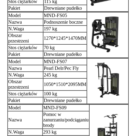
Stos ciężarków
115 kg
Pakiet
Drewniane pudełko
Model
MND-FS05
Nazwa
Podnoszenie boczne
N.Waga
197 kg
Obszar
1270*1245*1470MM
przestrzeni
Stos ciężarków
70 kg
Pakiet
Drewniane pudełko
Model
MND-FS07
Nazwa
Pearl Delr/Pec Fly
N.Waga
245 kg
Obszar
1050*1510*2095MM
przestrzeni
Stos ciężarków
100 kg
Pakiet
Drewniane pudełko
Model
MND-FS09
Pomoc w
Nazwa
zanurzaniu/podciąganiu
brody
N.Waga
293 kg