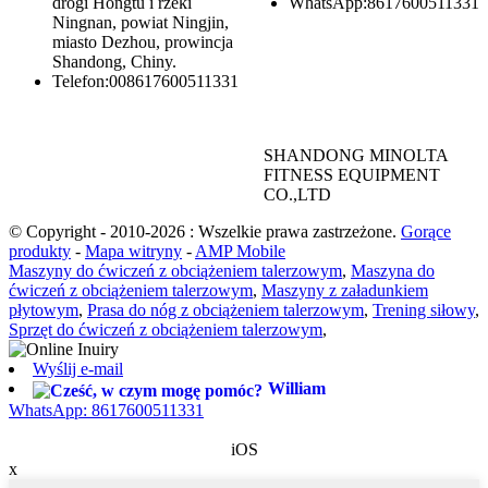
drogi Hongtu i rzeki
WhatsApp:
8617600511331
Ningnan, powiat Ningjin,
miasto Dezhou, prowincja
Shandong, Chiny.
Telefon:
008617600511331
SHANDONG MINOLTA
FITNESS EQUIPMENT
CO.,LTD
© Copyright - 2010-2026 : Wszelkie prawa zastrzeżone.
Gorące
produkty
-
Mapa witryny
-
AMP Mobile
Maszyny do ćwiczeń z obciążeniem talerzowym
,
Maszyna do
ćwiczeń z obciążeniem talerzowym
,
Maszyny z załadunkiem
płytowym
,
Prasa do nóg z obciążeniem talerzowym
,
Trening siłowy
,
Sprzęt do ćwiczeń z obciążeniem talerzowym
,
Wyślij e-mail
William
WhatsApp: 8617600511331
iOS
x