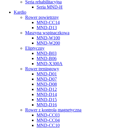
Seria rehabilitacyjna
Seria MND-H
Kardio
Rower powietrzny
MND-CC14
MND-D13
Maszyna wspinaczkowa
MND-W100
MND-W200
Eliptyczny
MND-B03
MND-B06
MND-X300A
Rower treningowy
MND-D01
MND-D07
MND-D08
MND-D12
MND-D14
MND-D15
MND-D16
Rower z kontrolą magnetyczną
MND-CC03
MND-CC04
MND-CC10