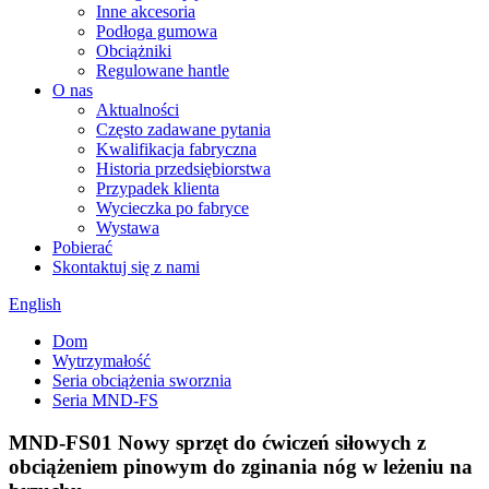
Inne akcesoria
Podłoga gumowa
Obciążniki
Regulowane hantle
O nas
Aktualności
Często zadawane pytania
Kwalifikacja fabryczna
Historia przedsiębiorstwa
Przypadek klienta
Wycieczka po fabryce
Wystawa
Pobierać
Skontaktuj się z nami
English
Dom
Wytrzymałość
Seria obciążenia sworznia
Seria MND-FS
MND-FS01 Nowy sprzęt do ćwiczeń siłowych z
obciążeniem pinowym do zginania nóg w leżeniu na