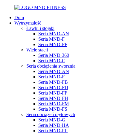
Dom
Wytrzymałość
Ławki i stojaki
Seria MND-AN
Seria MND-F
Seria MND-FF
Wiele stacji
Seria MND-360
Seria MND-C
Seria obciążenia sworznia
Seria MND-AN
Seria MND-F
Seria MND-FB
Seria MND-FD
Seria MND-FF
Seria MND-FH
Seria MND-FM
Seria MND-FS
Seria obciążeń płytowych
Seria MND-G
Seria MND-HA
Seria MND-PL