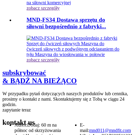
zobacz szczegóły
MND-FS34 Dostawa sprzętu do
siłowni bezpośrednio z fabryki...
zobacz szczegóły
subskrybować
& BĄDŹ NA BIEŻĄCO
W przypadku pytań dotyczących naszych produktów lub cennika,
prosimy o kontakt z nami. Skontaktujemy się z Tobą w ciągu 24
godzin.
zapytanie teraz
kontakt
us
Adres:
Dodaj: 60 m na
E-
północ od skrzyżowania
mail:
mnd011@mndfit.com