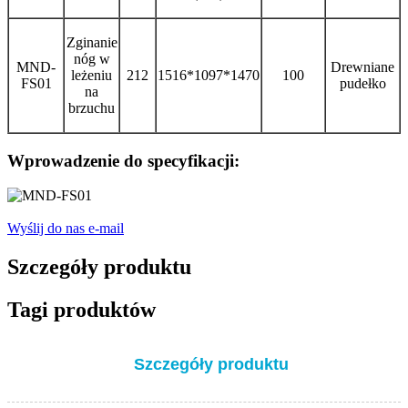
Zginanie
nóg w
MND-
Drewniane
leżeniu
212
1516*1097*1470
100
FS01
pudełko
na
brzuchu
Wprowadzenie do specyfikacji:
Wyślij do nas e-mail
Szczegóły produktu
Tagi produktów
Szczegóły produktu