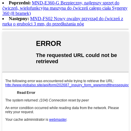
Poprzedni:
MND-E360-G Bezpieczny, najlepszy sprzęt do
ćwiczeń, wielofunkcyjna maszyna do ćwiczeń całego ciała Synergy
360 (8 bramek)
Następny:
MND-FS02 Nowy owalny przyrząd do ćwiczeń z
rurką o grubości 3 mm, do przedłużania nóg