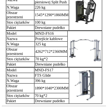
piersiowej Split Push
N.Waga
226 kg
Obszar
1545*1290*1860MM
przestrzeni
Stos ciężarków
100 kg
Pakiet
Drewniane pudełko
Model
MND-FS16
Nazwa
Przejście kablowe
N.Waga
325 kg
Obszar
4262*712*2360MM
przestrzeni
Stos ciężarków
70 kg*2
Pakiet
Drewniane pudełko
Model
MND-FS17
Nazwa
FTS Glide
N.Waga
396 kg
Obszar
1890*1040*2300MM
przestrzeni
Stos ciężarków
70 kg*2
Pakiet
Drewniane pudełko