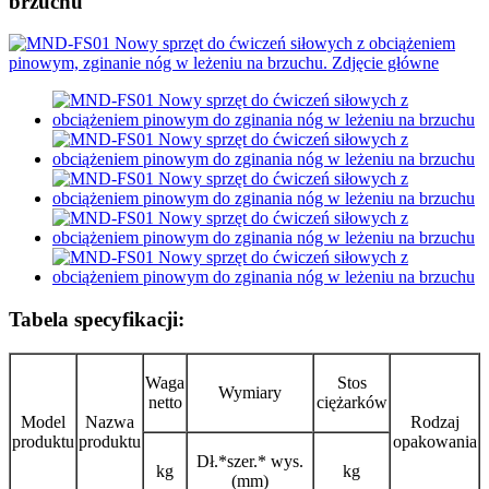
brzuchu
Tabela specyfikacji:
Waga
Stos
Wymiary
netto
ciężarków
Model
Nazwa
Rodzaj
produktu
produktu
opakowania
Dł.*szer.* wys.
kg
kg
(mm)