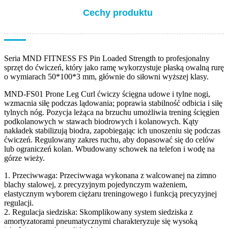
Cechy produktu
Seria MND FITNESS FS Pin Loaded Strength to profesjonalny
sprzęt do ćwiczeń, który jako ramę wykorzystuje płaską owalną rurę
o wymiarach 50*100*3 mm, głównie do siłowni wyższej klasy.
MND-FS01 Prone Leg Curl ćwiczy ścięgna udowe i tylne nogi,
wzmacnia siłę podczas lądowania; poprawia stabilność odbicia i siłę
tylnych nóg. Pozycja leżąca na brzuchu umożliwia trening ścięgien
podkolanowych w stawach biodrowych i kolanowych. Kąty
nakładek stabilizują biodra, zapobiegając ich unoszeniu się podczas
ćwiczeń. Regulowany zakres ruchu, aby dopasować się do celów
lub ograniczeń kolan. Wbudowany schowek na telefon i wodę na
górze wieży.
1. Przeciwwaga: Przeciwwaga wykonana z walcowanej na zimno
blachy stalowej, z precyzyjnym pojedynczym ważeniem,
elastycznym wyborem ciężaru treningowego i funkcją precyzyjnej
regulacji.
2. Regulacja siedziska: Skomplikowany system siedziska z
amortyzatorami pneumatycznymi charakteryzuje się wysoką