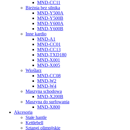
MND-CC11
Bieżnia bez silnika
MND-Y500A
MND-Y500B
MND-Y600A
MND-Y600B
Inne kardio
MND-A1
MND-CC01
MND-CC13
MND-TXD180
MND-X001
MND-X005
Wioślarz
MND-CC08
MND-W2
MND-W4
Maszyna schodowa
MND-X200B
Maszyna do surfowania
MND-X800
Akcesoria
Stałe hantle
Kettlebell
Sztangi olimpijskie