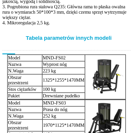
jakością, wygodą i solidnością.
3. Pogrubiona rura stalowa Q235: Główna rama to płaska owalna
rura o wymiarach 50*100*3 mm, dzięki czemu sprzęt wytrzymuje
większy ciężar.
4. Mikroregulacja 2,5 kg.
Tabela parametrów innych modeli
Model
MND-FS02
Nazwa
Wyprost nóg
N.Waga
223 kg
Obszar
1325*1255*1470MM
przestrzeni
Stos ciężarków
100 kg
Pakiet
Drewniane pudełko
Model
MND-FS03
Nazwa
Prasa do nóg
N.Waga
252 kg
Obszar
1970*1125*1470MM
przestrzeni