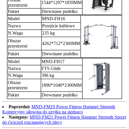
1544*1297*1859MM
przestrzeni
Pakiet
Drewniane pudełko
Model
MND-FH16
Nazwa
Przejście kablowe
N.Waga
235 kg
Obszar
4262*712*2360MM
przestrzeni
Pakiet
Drewniane pudełko
Model
MND-FH17
Nazwa
FTS Glide
N.Waga
396 kg
Obszar
1890*1040*2300MM
przestrzeni
Pakiet
Drewniane pudełko
Poprzedni:
MND-FM19 Power Fitness Hammer Strength
Komercyjny siłownia do użytku na siedząco
Następny:
MND-FM21 Power Fitness Hammer Strength Sprzęt
do ćwiczeń rozciągających plecy