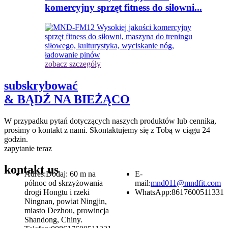
komercyjny sprzęt fitness do siłowni...
zobacz szczegóły
subskrybować
& BĄDŹ NA BIEŻĄCO
W przypadku pytań dotyczących naszych produktów lub cennika,
prosimy o kontakt z nami. Skontaktujemy się z Tobą w ciągu 24
godzin.
zapytanie teraz
kontakt
us
Adres:
Dodaj: 60 m na
E-
północ od skrzyżowania
mail:
mnd011@mndfit.com
drogi Hongtu i rzeki
WhatsApp:
8617600511331
Ningnan, powiat Ningjin,
miasto Dezhou, prowincja
Shandong, Chiny.