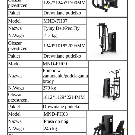
1287*1245*1500MM
przestrzeni
Pakiet
Drewniane pudełko
Model
MND-FH07
Nazwa
Tylny Delt/Pec Fly
N.Waga
212 kg
Obszar
1349*1018*2095MM
przestrzeni
Pakiet
Drewniane pudełko
Model
MND-FH09
Pomoc w
Nazwa
zanurzaniu/podciąganiu
brody
N.Waga
279 kg
Obszar
1812*1129*2214MM
przestrzeni
Pakiet
Drewniane pudełko
Model
MND-FH03
Nazwa
Prasa do nóg
N.Waga
245 kg