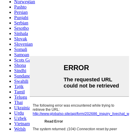
Norwegian
Pashto
Persian
Punjabi
Serbian
Sesotho
Sinhala
Slovak
Slovenian
Somali
Samoan
Scots Gaelic
Shona
Sindhi
Sundanese
Swahili
Tajik
Tamil
Telugu
Thai
Ukrainian
Urdu
Uzbek
Vietnamese
Welsh