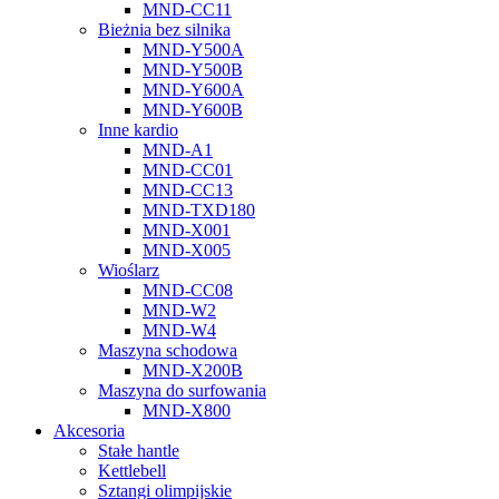
MND-CC11
Bieżnia bez silnika
MND-Y500A
MND-Y500B
MND-Y600A
MND-Y600B
Inne kardio
MND-A1
MND-CC01
MND-CC13
MND-TXD180
MND-X001
MND-X005
Wioślarz
MND-CC08
MND-W2
MND-W4
Maszyna schodowa
MND-X200B
Maszyna do surfowania
MND-X800
Akcesoria
Stałe hantle
Kettlebell
Sztangi olimpijskie