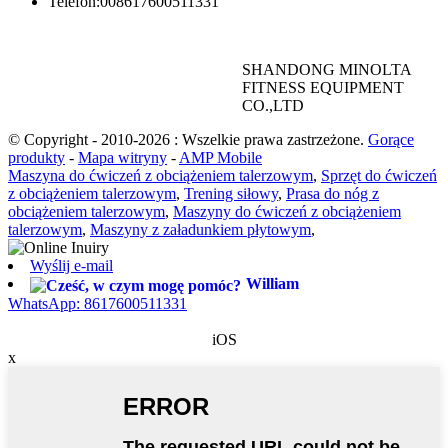
Telefon:
008617600511331
SHANDONG MINOLTA
FITNESS EQUIPMENT
CO.,LTD
© Copyright - 2010-2026 : Wszelkie prawa zastrzeżone.
Gorące
produkty
-
Mapa witryny
-
AMP Mobile
Maszyna do ćwiczeń z obciążeniem talerzowym
,
Sprzęt do ćwiczeń
z obciążeniem talerzowym
,
Trening siłowy
,
Prasa do nóg z
obciążeniem talerzowym
,
Maszyny do ćwiczeń z obciążeniem
talerzowym
,
Maszyny z załadunkiem płytowym
,
Wyślij e-mail
William
WhatsApp: 8617600511331
iOS
x