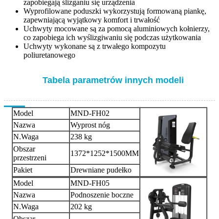
zapobiegają ślizganiu się urządzenia
Wyprofilowane poduszki wykorzystują formowaną piankę,
zapewniającą wyjątkowy komfort i trwałość
Uchwyty mocowane są za pomocą aluminiowych kołnierzy,
co zapobiega ich wyślizgiwaniu się podczas użytkowania
Uchwyty wykonane są z trwałego kompozytu
poliuretanowego
Tabela parametrów innych modeli
Model
MND-FH02
Nazwa
Wyprost nóg
N.Waga
238 kg
Obszar
1372*1252*1500MM
przestrzeni
Pakiet
Drewniane pudełko
Model
MND-FH05
Nazwa
Podnoszenie boczne
N.Waga
202 kg
Obszar