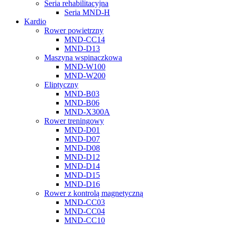
Seria rehabilitacyjna
Seria MND-H
Kardio
Rower powietrzny
MND-CC14
MND-D13
Maszyna wspinaczkowa
MND-W100
MND-W200
Eliptyczny
MND-B03
MND-B06
MND-X300A
Rower treningowy
MND-D01
MND-D07
MND-D08
MND-D12
MND-D14
MND-D15
MND-D16
Rower z kontrolą magnetyczną
MND-CC03
MND-CC04
MND-CC10