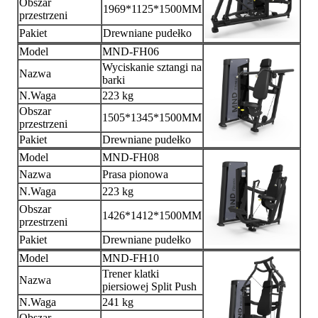
Obszar
1969*1125*1500MM
przestrzeni
Pakiet
Drewniane pudełko
Model
MND-FH06
Wyciskanie sztangi na
Nazwa
barki
N.Waga
223 kg
Obszar
1505*1345*1500MM
przestrzeni
Pakiet
Drewniane pudełko
Model
MND-FH08
Nazwa
Prasa pionowa
N.Waga
223 kg
Obszar
1426*1412*1500MM
przestrzeni
Pakiet
Drewniane pudełko
Model
MND-FH10
Trener klatki
Nazwa
piersiowej Split Push
N.Waga
241 kg
Obszar