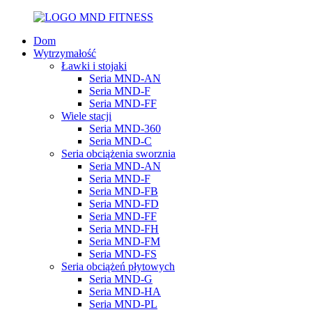
Dom
Wytrzymałość
Ławki i stojaki
Seria MND-AN
Seria MND-F
Seria MND-FF
Wiele stacji
Seria MND-360
Seria MND-C
Seria obciążenia sworznia
Seria MND-AN
Seria MND-F
Seria MND-FB
Seria MND-FD
Seria MND-FF
Seria MND-FH
Seria MND-FM
Seria MND-FS
Seria obciążeń płytowych
Seria MND-G
Seria MND-HA
Seria MND-PL