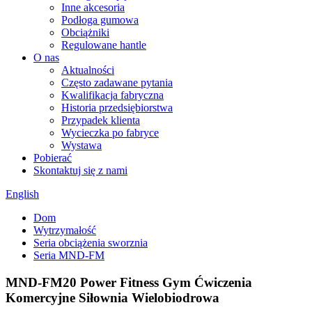
Inne akcesoria
Podłoga gumowa
Obciążniki
Regulowane hantle
O nas
Aktualności
Często zadawane pytania
Kwalifikacja fabryczna
Historia przedsiębiorstwa
Przypadek klienta
Wycieczka po fabryce
Wystawa
Pobierać
Skontaktuj się z nami
English
Dom
Wytrzymałość
Seria obciążenia sworznia
Seria MND-FM
MND-FM20 Power Fitness Gym Ćwiczenia
Komercyjne Siłownia Wielobiodrowa