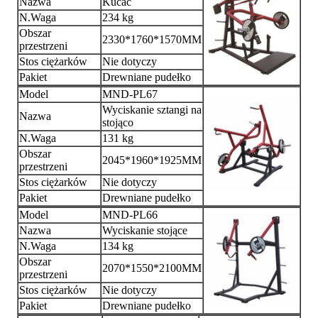
Nazwa
Kucać
N.Waga
234 kg
Obszar
2330*1760*1570MM
przestrzeni
Stos ciężarków
Nie dotyczy
Pakiet
Drewniane pudełko
Model
MND-PL67
Wyciskanie sztangi na
Nazwa
stojąco
N.Waga
131 kg
Obszar
2045*1960*1925MM
przestrzeni
Stos ciężarków
Nie dotyczy
Pakiet
Drewniane pudełko
Model
MND-PL66
Nazwa
Wyciskanie stojące
N.Waga
134 kg
Obszar
2070*1550*2100MM
przestrzeni
Stos ciężarków
Nie dotyczy
Pakiet
Drewniane pudełko