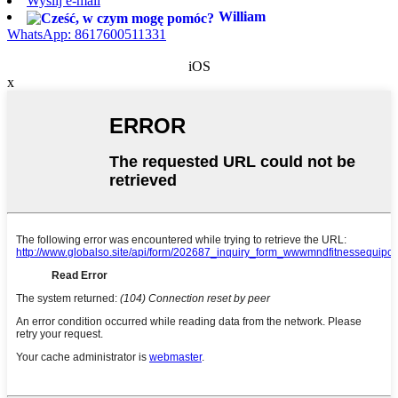
Wyślij e-mail
William
WhatsApp: 8617600511331
iOS
x