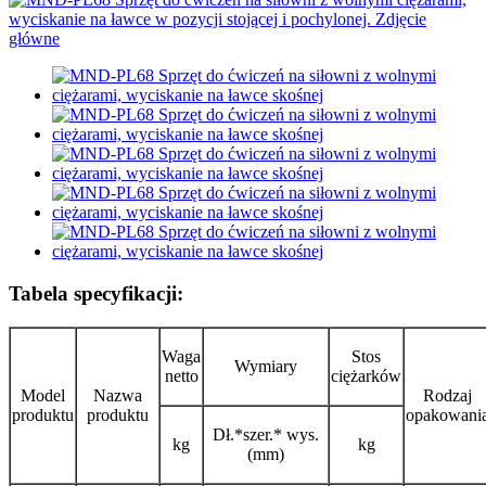
Tabela specyfikacji:
Waga
Stos
Wymiary
netto
ciężarków
Model
Nazwa
Rodzaj
produktu
produktu
opakowani
Dł.*szer.* wys.
kg
kg
(mm)