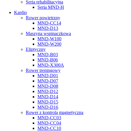
Seria rehabilitacyjna
Seria MND-H
Kardio
Rower powietrzny
MND-CC14
MND-D13
Maszyna wspinaczkowa
MND-W100
MND-W200
Eliptyczny
MND-B03
MND-B06
MND-X300A
Rower treningowy
MND-D01
MND-D07
MND-D08
MND-D12
MND-D14
MND-D15
MND-D16
Rower z kontrolą magnetyczną
MND-CC03
MND-CC04
MND-CC10