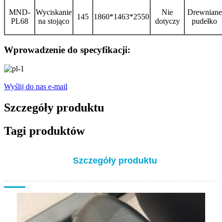
MND-
Wyciskanie
Nie
Drewniane
145
1860*1463*2550
PL68
na stojąco
dotyczy
pudełko
Wprowadzenie do specyfikacji:
Wyślij do nas e-mail
Szczegóły produktu
Tagi produktów
Szczegóły produktu