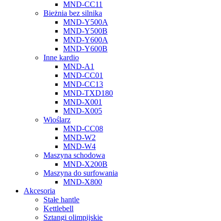
MND-CC11
Bieżnia bez silnika
MND-Y500A
MND-Y500B
MND-Y600A
MND-Y600B
Inne kardio
MND-A1
MND-CC01
MND-CC13
MND-TXD180
MND-X001
MND-X005
Wioślarz
MND-CC08
MND-W2
MND-W4
Maszyna schodowa
MND-X200B
Maszyna do surfowania
MND-X800
Akcesoria
Stałe hantle
Kettlebell
Sztangi olimpijskie