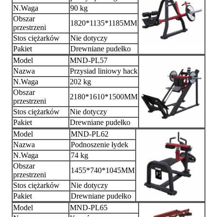
N.Waga
90 kg
Obszar
1820*1135*1185MM
przestrzeni
Stos ciężarków
Nie dotyczy
Pakiet
Drewniane pudełko
Model
MND-PL57
Nazwa
Przysiad liniowy hack
N.Waga
202 kg
Obszar
2180*1610*1500MM
przestrzeni
Stos ciężarków
Nie dotyczy
Pakiet
Drewniane pudełko
Model
MND-PL62
Nazwa
Podnoszenie łydek
N.Waga
74 kg
Obszar
1455*740*1045MM
przestrzeni
Stos ciężarków
Nie dotyczy
Pakiet
Drewniane pudełko
Model
MND-PL65