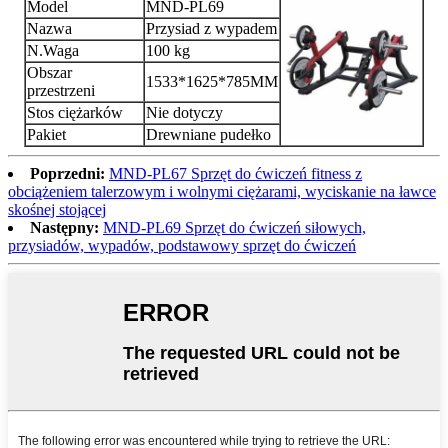
Model
MND-PL69
Nazwa
Przysiad z wypadem
N.Waga
100 kg
Obszar
1533*1625*785MM
przestrzeni
Stos ciężarków
Nie dotyczy
Pakiet
Drewniane pudełko
Poprzedni:
MND-PL67 Sprzęt do ćwiczeń fitness z
obciążeniem talerzowym i wolnymi ciężarami, wyciskanie na ławce
skośnej stojącej
Następny:
MND-PL69 Sprzęt do ćwiczeń siłowych,
przysiadów, wypadów, podstawowy sprzęt do ćwiczeń