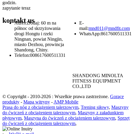
godzin.
zapytanie teraz
kontakt
us
Adres:
Dodaj: 60 m na
E-
północ od skrzyżowania
mail:
mnd011@mndfit.com
drogi Hongtu i rzeki
WhatsApp:
8617600511331
Ningnan, powiat Ningjin,
miasto Dezhou, prowincja
Shandong, Chiny.
Telefon:
008617600511331
SHANDONG MINOLTA
FITNESS EQUIPMENT
CO.,LTD
© Copyright - 2010-2026 : Wszelkie prawa zastrzeżone.
Gorące
produkty
-
Mapa witryny
-
AMP Mobile
Prasa do nóg z obciążeniem talerzowym
,
Trening siłowy
,
Maszyny
do ćwiczeń z obciążeniem talerzowym
,
Maszyny z załadunkiem
płytowym
,
Maszyna do ćwiczeń z obciążeniem talerzowym
,
Sprzęt
do ćwiczeń z obciążeniem talerzowym
,