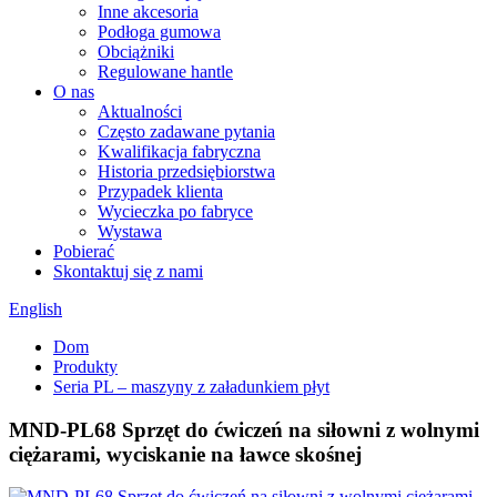
Inne akcesoria
Podłoga gumowa
Obciążniki
Regulowane hantle
O nas
Aktualności
Często zadawane pytania
Kwalifikacja fabryczna
Historia przedsiębiorstwa
Przypadek klienta
Wycieczka po fabryce
Wystawa
Pobierać
Skontaktuj się z nami
English
Dom
Produkty
Seria PL – maszyny z załadunkiem płyt
MND-PL68 Sprzęt do ćwiczeń na siłowni z wolnymi
ciężarami, wyciskanie na ławce skośnej