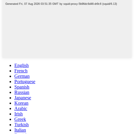
English
French
German
Portuguese
Spanish
Russian
Japanese
Korean
Arabic
Irish
Greek
Turkish
Italian