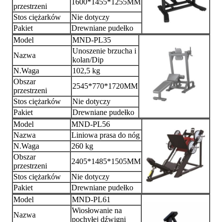
1600*1455*1255MM
przestrzeni
Stos ciężarków
Nie dotyczy
Pakiet
Drewniane pudełko
Model
MND-PL35
Unoszenie brzucha i
Nazwa
kolan/Dip
N.Waga
102,5 kg
Obszar
2545*770*1720MM
przestrzeni
Stos ciężarków
Nie dotyczy
Pakiet
Drewniane pudełko
Model
MND-PL56
Nazwa
Liniowa prasa do nóg
N.Waga
260 kg
Obszar
2405*1485*1505MM
przestrzeni
Stos ciężarków
Nie dotyczy
Pakiet
Drewniane pudełko
Model
MND-PL61
Wiosłowanie na
Nazwa
pochyłej dźwigni