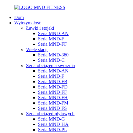
Dom
Wytrzymałość
Ławki i stojaki
Seria MND-AN
Seria MND-F
Seria MND-FF
Wiele stacji
Seria MND-360
Seria MND-C
Seria obciążenia sworznia
Seria MND-AN
Seria MND-F
Seria MND-FB
Seria MND-FD
Seria MND-FF
Seria MND-FH
Seria MND-FM
Seria MND-FS
Seria obciążeń płytowych
Seria MND-G
Seria MND-HA
Seria MND-PL