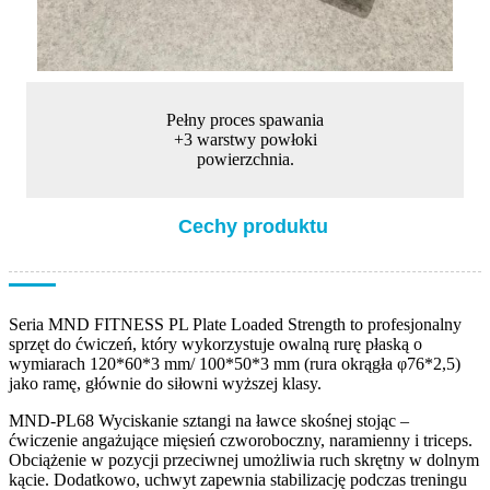
Pełny proces spawania
+3 warstwy powłoki
powierzchnia.
Cechy produktu
Seria MND FITNESS PL Plate Loaded Strength to profesjonalny
sprzęt do ćwiczeń, który wykorzystuje owalną rurę płaską o
wymiarach 120*60*3 mm/ 100*50*3 mm (rura okrągła φ76*2,5)
jako ramę, głównie do siłowni wyższej klasy.
MND-PL68 Wyciskanie sztangi na ławce skośnej stojąc –
ćwiczenie angażujące mięsień czworoboczny, naramienny i triceps.
Obciążenie w pozycji przeciwnej umożliwia ruch skrętny w dolnym
kącie. Dodatkowo, uchwyt zapewnia stabilizację podczas treningu