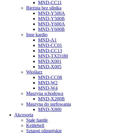
MND-CC11
Bieżnia bez silnika
MND-Y500A
MND-Y500B
MND-Y600A
MND-Y600B
Inne kardio
MND-A1
MND-CC01
MND-CC13
MND-TXD180
MND-X001
MND-X005
Wioślarz
MND-CC08
MND-W2
MND-W4
Maszyna schodowa
MND-X200B
Maszyna do surfowania
MND-X800
Akcesoria
Stałe hantle
Kettlebell
Sztangi olimpijskie