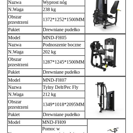
Nazwa
Wyprost nóg
N.Waga
238 kg
Obszar
1372*1252*1500MM
przestrzeni
Pakiet
Drewniane pudełko
Model
MND-FH05
Nazwa
Podnoszenie boczne
N.Waga
202 kg
Obszar
1287*1245*1500MM
przestrzeni
Pakiet
Drewniane pudełko
Model
MND-FH07
Nazwa
Tylny Delt/Pec Fly
N.Waga
212 kg
Obszar
1349*1018*2095MM
przestrzeni
Pakiet
Drewniane pudełko
Model
MND-FH09
Pomoc w