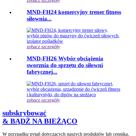
zobacz szczegóły
MND-FH24 komercyjny trener fitness
siłownia...
zobacz szczegóły
MND-FH26 Wybór obciążenia
sworznia do sprzętu do siłowni
fabrycznej...
zobacz szczegóły
subskrybować
& BĄDŹ NA BIEŻĄCO
W przypadku pytań dotyczących naszych produktów lub cennika,