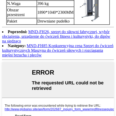
N.Waga
396 kg
Obszar
1890*1040*2300MM
przestrzeni
Pakiet
Drewniane pudełko
Poprzedni:
MND-FH26, sprzęt do siłowni fabrycznej, wybór
obciążenia, urządzenie do ćwiczeń fitness i kulturystyki, do dipów
na siedząco
Następny:
MND-FH85 Konkurencyjna cena Sprzęt do ćwiczeń
kulturystycznych Maszyna do ćwiczeń siłowych i rozciągania
mięśni brzucha i pleców