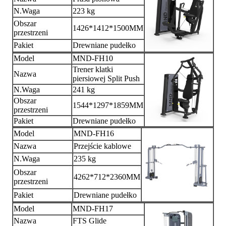
N.Waga
223 kg
Obszar
1426*1412*1500MM
przestrzeni
Pakiet
Drewniane pudełko
Model
MND-FH10
Trener klatki
Nazwa
piersiowej Split Push
N.Waga
241 kg
Obszar
1544*1297*1859MM
przestrzeni
Pakiet
Drewniane pudełko
Model
MND-FH16
Nazwa
Przejście kablowe
N.Waga
235 kg
Obszar
4262*712*2360MM
przestrzeni
Pakiet
Drewniane pudełko
Model
MND-FH17
Nazwa
FTS Glide