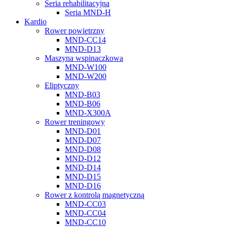
Seria rehabilitacyjna
Seria MND-H
Kardio
Rower powietrzny
MND-CC14
MND-D13
Maszyna wspinaczkowa
MND-W100
MND-W200
Eliptyczny
MND-B03
MND-B06
MND-X300A
Rower treningowy
MND-D01
MND-D07
MND-D08
MND-D12
MND-D14
MND-D15
MND-D16
Rower z kontrolą magnetyczną
MND-CC03
MND-CC04
MND-CC10