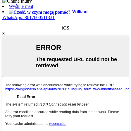
Wyślij e-mail
William
WhatsApp: 8617600511331
iOS
x