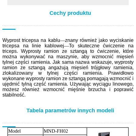
Cechy produktu
Wyprost tricepsa na kablu
—
znany również jako wyciskanie
tricepsa na linie kablowej
—
To skuteczne ćwiczenie na
triceps. Wyprosty ramion ze sztangą to ćwiczenie, które
można wykonywać na maszynie, aby wzmocnić mięsień
tylnej części ramienia. Jak sama nazwa wskazuje, wyprosty
ramion ze sztangą angażują mięsień trójgłowy ramienia,
zlokalizowany w tylnej części ramienia. Prawidłowo
wykonane wyprosty ramion ze sztangą pomagają wzmocnić i
ujędrnić tylną część ramienia. Używając wyciągu linowego,
możesz również wzmocnić mięśnie brzucha i poprawić
stabilność.
Tabela parametrów innych modeli
Model
MND-FH02