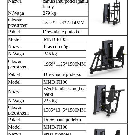
Nazwa
zanurzaniu/podciąganiu
brody
N.Waga
279 kg
Obszar
1812*1129*2214MM
przestrzeni
Pakiet
Drewniane pudełko
Model
MND-FH03
Nazwa
Prasa do nóg
N.Waga
245 kg
Obszar
1969*1125*1500MM
przestrzeni
Pakiet
Drewniane pudełko
Model
MND-FH06
Wyciskanie sztangi na
Nazwa
barki
N.Waga
223 kg
Obszar
1505*1345*1500MM
przestrzeni
Pakiet
Drewniane pudełko
Model
MND-FH08
Nazwa
Prasa pionowa