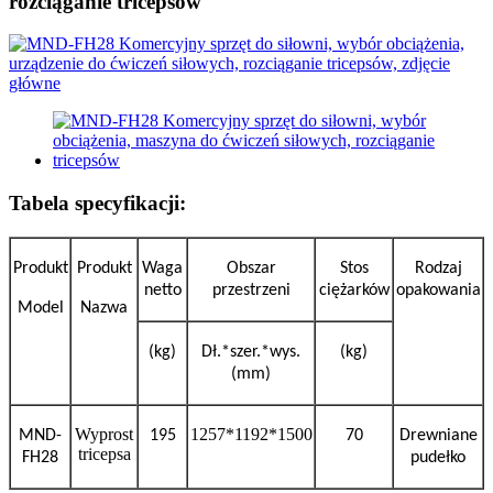
rozciąganie tricepsów
Tabela specyfikacji:
Produkt
Produkt
Waga
Obszar
Stos
Rodzaj
netto
przestrzeni
ciężarków
opakowania
Model
Nazwa
(kg)
Dł.*szer.*wys.
(kg)
(mm)
Wyprost
1257*1192*1500
MND-
195
70
Drewniane
tricepsa
FH28
pudełko