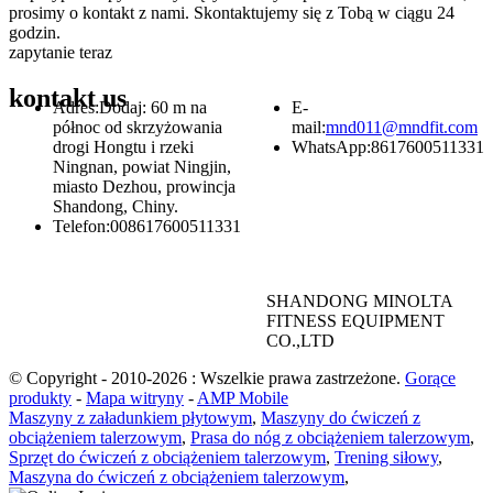
prosimy o kontakt z nami. Skontaktujemy się z Tobą w ciągu 24
godzin.
zapytanie teraz
kontakt
us
Adres:
Dodaj: 60 m na
E-
północ od skrzyżowania
mail:
mnd011@mndfit.com
drogi Hongtu i rzeki
WhatsApp:
8617600511331
Ningnan, powiat Ningjin,
miasto Dezhou, prowincja
Shandong, Chiny.
Telefon:
008617600511331
SHANDONG MINOLTA
FITNESS EQUIPMENT
CO.,LTD
© Copyright - 2010-2026 : Wszelkie prawa zastrzeżone.
Gorące
produkty
-
Mapa witryny
-
AMP Mobile
Maszyny z załadunkiem płytowym
,
Maszyny do ćwiczeń z
obciążeniem talerzowym
,
Prasa do nóg z obciążeniem talerzowym
,
Sprzęt do ćwiczeń z obciążeniem talerzowym
,
Trening siłowy
,
Maszyna do ćwiczeń z obciążeniem talerzowym
,