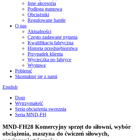
Inne akcesoria
Podłoga gumowa
Obciążniki
Regulowane hantle
O nas
Aktualności
Często zadawane pytania
Kwalifikacja fabryczna
Historia przedsiębiorstwa
Przypadek klienta
Wycieczka po fabryce
Wystawa
Pobierać
Skontaktuj się z nami
English
Dom
Wytrzymałość
Seria obciążenia sworznia
Seria MND-FH
MND-FH28 Komercyjny sprzęt do siłowni, wybór
obciążenia, maszyna do ćwiczeń siłowych,