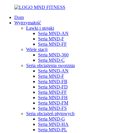
Dom
Wytrzymałość
Ławki i stojaki
Seria MND-AN
Seria MND-F
Seria MND-FF
Wiele stacji
Seria MND-360
Seria MND-C
Seria obciążenia sworznia
Seria MND-AN
Seria MND-F
Seria MND-FB
Seria MND-FD
Seria MND-FF
Seria MND-FH
Seria MND-FM
Seria MND-FS
Seria obciążeń płytowych
Seria MND-G
Seria MND-HA
Seria MND-PL