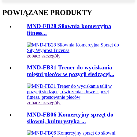
POWIĄZANE PRODUKTY
MND-FB28 Siłownia komercyjna
fitness...
zobacz szczegóły
MND-FB31 Trener do wyciskania
mięśni pleców w pozycji siedzącej...
zobacz szczegóły
MND-FB06 Komercyjny sprzęt do
siłowni, kulturystyka ...