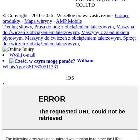
CO.,LTD
© Copyright - 2010-2026 : Wszelkie prawa zastrzeżone.
Gorące
produkty
-
Mapa witryny
-
AMP Mobile
Trening siłowy
,
Prasa do nóg z obciążeniem talerzowym
,
Maszyna
do ćwiczeń z obciążeniem talerzowym
,
Maszyny z załadunkiem
płytowym
,
Maszyny do ćwiczeń z obciążeniem talerzowym
,
Sprzęt
do ćwiczeń z obciążeniem talerzowym
,
Wyślij e-mail
William
WhatsApp: 8617600511331
iOS
x