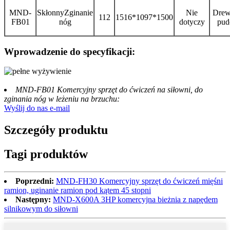
MND-
Skłonny
Zginanie
Nie
Drew
112
1516*1097*1500
FB01
nóg
dotyczy
pud
Wprowadzenie do specyfikacji:
MND-FB01 Komercyjny sprzęt do ćwiczeń na siłowni, do
zginania nóg w leżeniu na brzuchu:
Wyślij do nas e-mail
Szczegóły produktu
Tagi produktów
Poprzedni:
MND-FH30 Komercyjny sprzęt do ćwiczeń mięśni
ramion, uginanie ramion pod kątem 45 stopni
Następny:
MND-X600A 3HP komercyjna bieżnia z napędem
silnikowym do siłowni