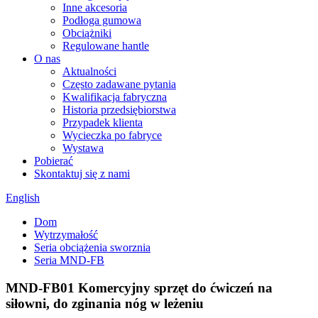
Inne akcesoria
Podłoga gumowa
Obciążniki
Regulowane hantle
O nas
Aktualności
Często zadawane pytania
Kwalifikacja fabryczna
Historia przedsiębiorstwa
Przypadek klienta
Wycieczka po fabryce
Wystawa
Pobierać
Skontaktuj się z nami
English
Dom
Wytrzymałość
Seria obciążenia sworznia
Seria MND-FB
MND-FB01 Komercyjny sprzęt do ćwiczeń na
siłowni, do zginania nóg w leżeniu