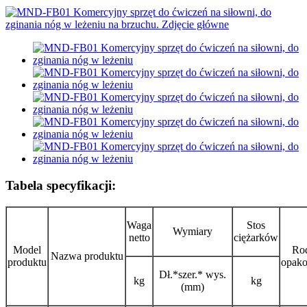
Tabela specyfikacji:
Waga
Stos
Wymiary
netto
ciężarków
Model
Ro
Nazwa produktu
produktu
opak
Dł.*szer.* wys.
kg
kg
(mm)