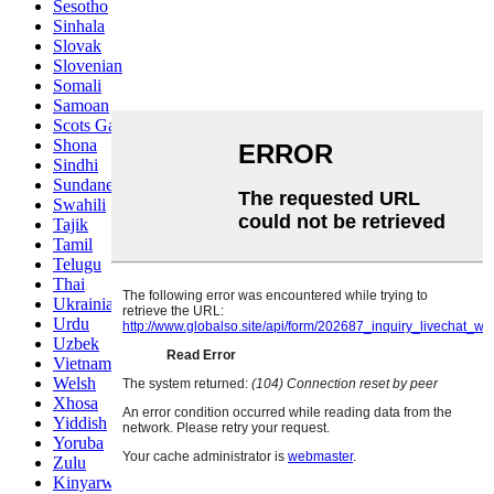
Sesotho
Sinhala
Slovak
Slovenian
Somali
Samoan
Scots Gaelic
Shona
Sindhi
Sundanese
Swahili
Tajik
Tamil
Telugu
Thai
Ukrainian
Urdu
Uzbek
Vietnamese
Welsh
Xhosa
Yiddish
Yoruba
Zulu
Kinyarwanda