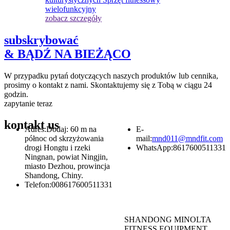
zobacz szczegóły
subskrybować
& BĄDŹ NA BIEŻĄCO
W przypadku pytań dotyczących naszych produktów lub cennika,
prosimy o kontakt z nami. Skontaktujemy się z Tobą w ciągu 24
godzin.
zapytanie teraz
kontakt
us
Adres:
Dodaj: 60 m na
E-
północ od skrzyżowania
mail:
mnd011@mndfit.com
drogi Hongtu i rzeki
WhatsApp:
8617600511331
Ningnan, powiat Ningjin,
miasto Dezhou, prowincja
Shandong, Chiny.
Telefon:
008617600511331
SHANDONG MINOLTA
FITNESS EQUIPMENT