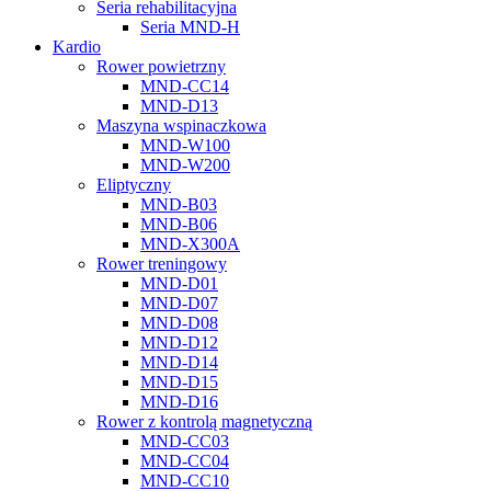
Seria rehabilitacyjna
Seria MND-H
Kardio
Rower powietrzny
MND-CC14
MND-D13
Maszyna wspinaczkowa
MND-W100
MND-W200
Eliptyczny
MND-B03
MND-B06
MND-X300A
Rower treningowy
MND-D01
MND-D07
MND-D08
MND-D12
MND-D14
MND-D15
MND-D16
Rower z kontrolą magnetyczną
MND-CC03
MND-CC04
MND-CC10