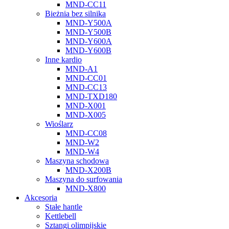
MND-CC11
Bieżnia bez silnika
MND-Y500A
MND-Y500B
MND-Y600A
MND-Y600B
Inne kardio
MND-A1
MND-CC01
MND-CC13
MND-TXD180
MND-X001
MND-X005
Wioślarz
MND-CC08
MND-W2
MND-W4
Maszyna schodowa
MND-X200B
Maszyna do surfowania
MND-X800
Akcesoria
Stałe hantle
Kettlebell
Sztangi olimpijskie